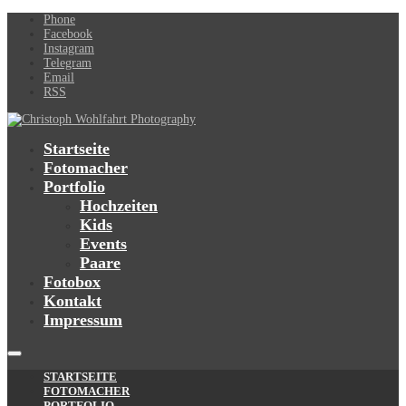
Phone
Facebook
Instagram
Telegram
Email
RSS
Startseite
Fotomacher
Portfolio
Hochzeiten
Kids
Events
Paare
Fotobox
Kontakt
Impressum
STARTSEITE
FOTOMACHER
PORTFOLIO