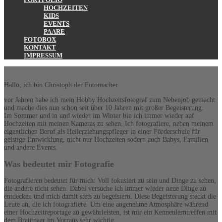
HOCHZEITEN
KIDS
EVENTS
PAARE
FOTOBOX
KONTAKT
IMPRESSUM
Hallo, ich bin Christoph der Fotomacher.
vor Jahren habe ich mein Hobby Hochzeitsfotograf zum Nebenjob gemacht
und mache dies nun schon seit über 10 Jahren mit großer Begeisterung.
Im Sommer und in und wieder im Winter bin ich immer wieder auf
Hochzeiten mit meinen Kameras zu sehen. Ich fotografiere, neben meinem
eigentlichen Beruf als Heilerziehungspfleger in einer Förderschule für
geistige Entwicklung, nicht nur Hochzeiten sodern auch Babys, Familien
und andere Events.
Was bedeutet mir Fotografie
Fotografieren bedeutet für mich: Voll fokusiert zu sein und Dinge zu sehen,
die andere nicht sehen. Dabei versuche ich immer wieder neue Dinge zu
entdecken und mich damit stets zu begeistern. Diese Begeisterung steckt die
Leute an, die ich fotografiere. Um eine angenehme Atmosphäre während
einer Hochzeitreportage zu gewährleisten, ist mir ein Kennenlerntreffen mit
dem Brautpaar im Vorraus sehr wichtig.