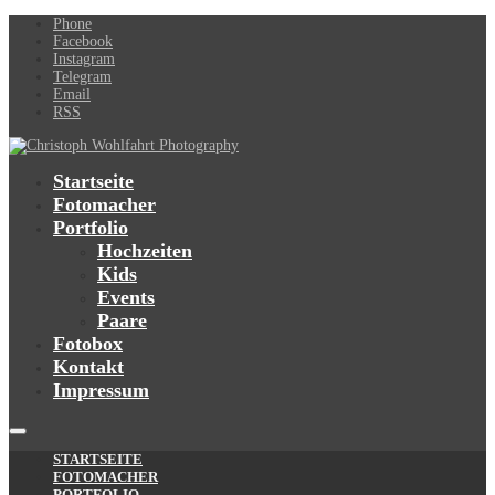
Phone
Facebook
Instagram
Telegram
Email
RSS
Startseite
Fotomacher
Portfolio
Hochzeiten
Kids
Events
Paare
Fotobox
Kontakt
Impressum
STARTSEITE
FOTOMACHER
PORTFOLIO