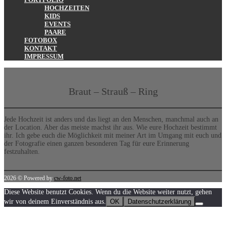
HOCHZEITEN
KIDS
EVENTS
PAARE
FOTOBOX
KONTAKT
IMPRESSUM
Braut – Strauß – Ring
Jede Hochzeit ist anders und das liegt an den Menschen, manchmal auch an
der Location. Aber das meiste machst ihr aus. Wie eure Hochzeit bestimmt
ihr. Ich gebe euch die Möglichkeit mit meiner Art im Umgang mit euch und
der Fotografie einen ganzen besonderen Tag für eure Erinnerung
festzuhalten.
2026 © Powered by
cw-foto.net
Diese Website benutzt Cookies. Wenn du die Website weiter nutzt, gehen
wir von deinem Einverständnis aus.
OK
Datenschutzerklärung