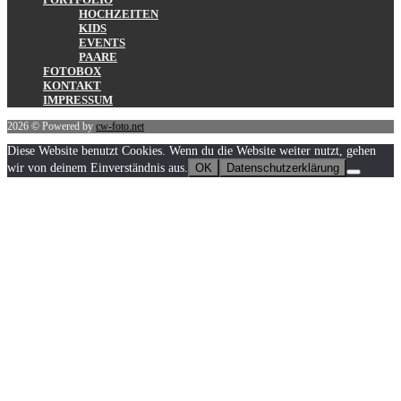
HOCHZEITEN
KIDS
EVENTS
PAARE
FOTOBOX
KONTAKT
IMPRESSUM
2026 © Powered by
cw-foto.net
Diese Website benutzt Cookies. Wenn du die Website weiter nutzt, gehen
wir von deinem Einverständnis aus.
OK
Datenschutzerklärung