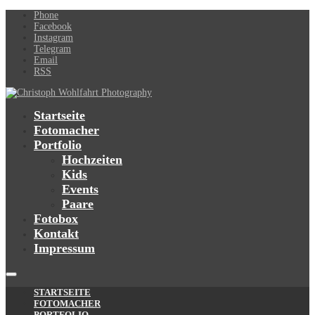
Phone
Facebook
Instagram
Telegram
Email
RSS
Startseite
Fotomacher
Portfolio
Hochzeiten
Kids
Events
Paare
Fotobox
Kontakt
Impressum
STARTSEITE
FOTOMACHER
PORTFOLIO