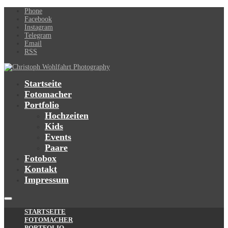
Phone
Facebook
Instagram
Telegram
Email
RSS
Startseite
Fotomacher
Portfolio
Hochzeiten
Kids
Events
Paare
Fotobox
Kontakt
Impressum
STARTSEITE
FOTOMACHER
PORTFOLIO