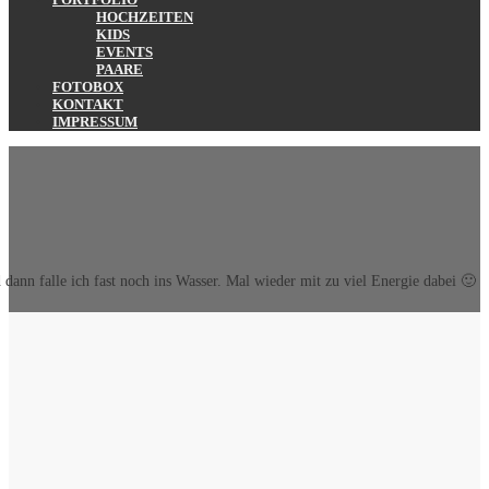
HOCHZEITEN
KIDS
EVENTS
PAARE
FOTOBOX
KONTAKT
IMPRESSUM
dann falle ich fast noch ins Wasser. Mal wieder mit zu viel Energie dabei 🙂